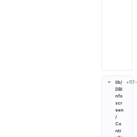
+117
lib/
DBI
nfo
scr
een
/
Co
ntr