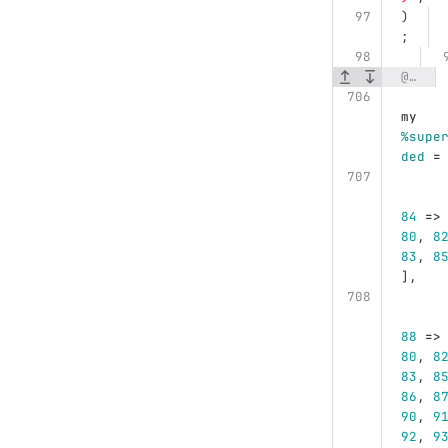
)
;
@@ -706,8 +707,8 @@ sub superseded_messages {
my
%supe
ded
=
84
=>
80
,
8
83
,
8
],
88
=>
80
,
8
83
,
8
86
,
8
90
,
9
92
,
9