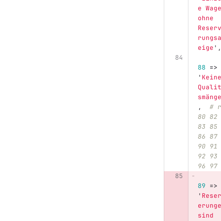
e Wag
ohne 
Reser
rungs
eige
'
88
=>
'
Kein
Quali
smäng
,
# 
80 82
83 85
86 87
90 91
92 93
96 97
89
=>
'
Rese
erung
sind 