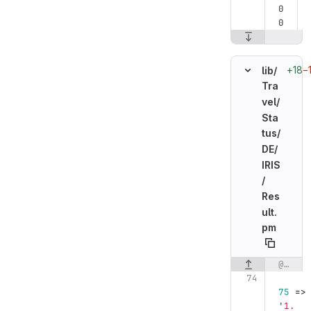
0
0
+18
−
lib/
Tra
vel/
Sta
tus/
DE/
IRIS
/
Res
ult.
pm
@@ -74,6 +74,7 @@ my %translation = (
Original line n
75
=>
'
1. 