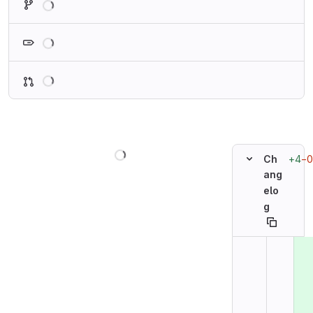
Loading
Loading
Loading
+4
−0
Ch
ang
elo
g
Original line n