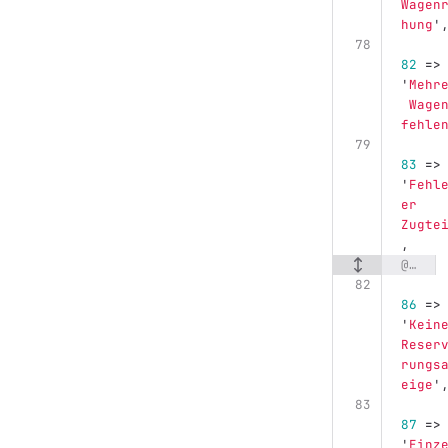
Wagen
hung
'
82
=>
'
Mehr
 Wage
fehle
83
=>
'
Fehl
er 
Zugte
,
@@ -82,17 +83,17 @@ my %translation = (
86
=>
'
Kein
Reser
rungs
eige
'
87
=>
'
Einz