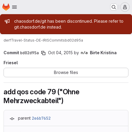
Homepage
Skip to main content
M
Admin message
chaosdorf.de/git has been discontinued. Please refer to
git.chaosdorf.de instead.
derf
Travel-Status-DE-IRIS
Commits
bd02d95a
Commit
bd02d95a
Oct 04, 2015
by
Birte Kristina
Friesel
Browse files
add qos code 79 ("Ohne
Mehrzweckabteil")
parent
2e6b7652
Loading