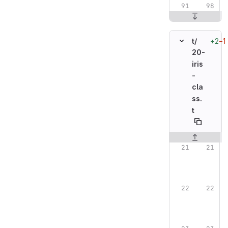
+2
−1
t/
20-
iris
-
cla
ss.
t
Original line n