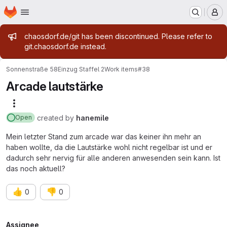
Homepage
Skip to main content
M
Admin message
chaosdorf.de/git has been discontinued. Please refer to
git.chaosdorf.de instead.
Sonnenstraße 58
Einzug Staffel 2
Work items
#38
Arcade lautstärke
More actions
created
by
hanemile
Open
Mein letzter Stand zum arcade war das keiner ihn mehr an
haben wollte, da die Lautstärke wohl nicht regelbar ist und er
dadurch sehr nervig für alle anderen anwesenden sein kann. Ist
das noch aktuell?
👍
👎
0
0
Assignee