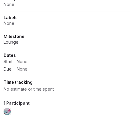
Attributes
None
Labels
None
Milestone
Lounge
Dates
Start:
None
Due:
None
Time tracking
No estimate or time spent
1 Participant