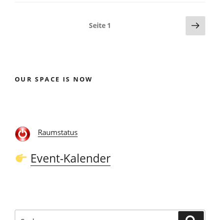
Seitennummerierung
Näch
Seite
1
Seite
der
Beiträge
OUR SPACE IS NOW
Raumstatus
Event-Kalender
Suchen
Suche