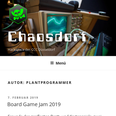
Zum
Inhalt
springen
Chaosdorf
Hackspace des CCC Düsseldorf
Menü
AUTOR:
PLANTPROGRAMMER
VERÖFFENTLICHT
7. FEBRUAR 2019
AM
Board Game Jam 2019