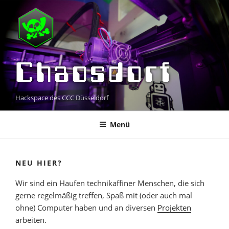
Zum
Inhalt
springen
Chaosdorf
Hackspace des CCC Düsseldorf
Menü
NEU HIER?
Wir sind ein Haufen technikaffiner Menschen, die sich
gerne regelmäßig treffen, Spaß mit (oder auch mal
ohne) Computer haben und an diversen
Projekten
arbeiten.