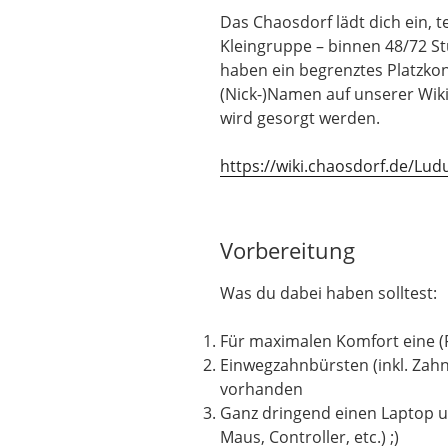
Das Chaosdorf lädt dich ein, 
Kleingruppe – binnen 48/72 St
haben ein begrenztes Platzkont
(Nick-)Namen auf unserer Wiki
wird gesorgt werden.
https://wiki.chaosdorf.de/L
Vorbereitung
Was du dabei haben solltest:
Für maximalen Komfort eine (
Einwegzahnbürsten (inkl. Zah
vorhanden
Ganz dringend einen Laptop un
Maus, Controller, etc.) ;)