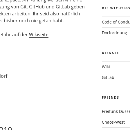
tzung von Git, GitHub und GitLab geben
DIE WICHTIG
en arbeiten. Ihr seid also natürlich
 bisher noch nie getan habt.
Code of Condu
Dorfordnung
t ihr auf der
Wikiseite
.
DIENSTE
Wiki
dorf
GitLab
FRIENDS
Freifunk Düsse
Chaos-West
019