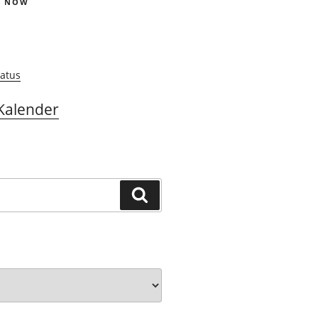
S NOW
atus
Kalender
Suchen