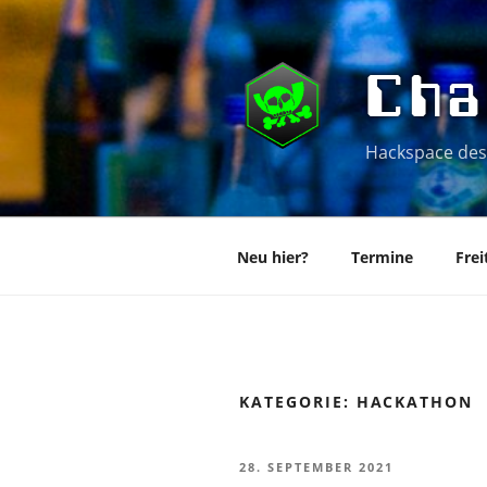
Zum
Inhalt
springen
Cha
Hackspace des
Neu hier?
Termine
Frei
KATEGORIE:
HACKATHON
VERÖFFENTLICHT
28. SEPTEMBER 2021
AM