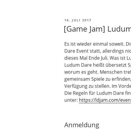
VERÖFFENTLICHT
16. JULI 2017
AM
[Game Jam] Ludum
Es ist wieder einmal soweit. D
Dare Event statt, allerdings 
dieses Mal Ende Juli. Was ist
Ludum Dare heißt übersetzt Sp
worum es geht. Menschen tref
gemeinsam Spiele zu erfinden,
Verfügung zu stellen. Im Vor
Die Regeln für Ludum Dare fi
unter:
https://ldjam.com/even
Anmeldung