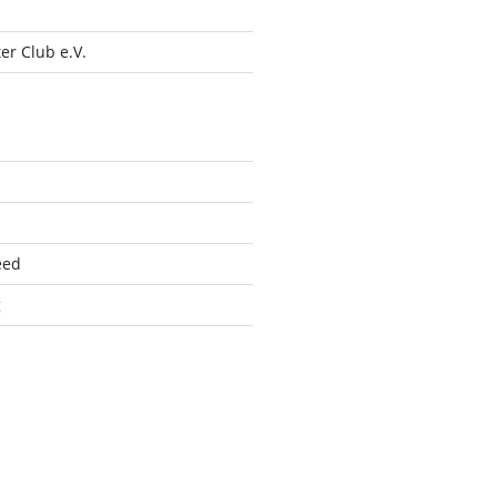
r Club e.V.
eed
g