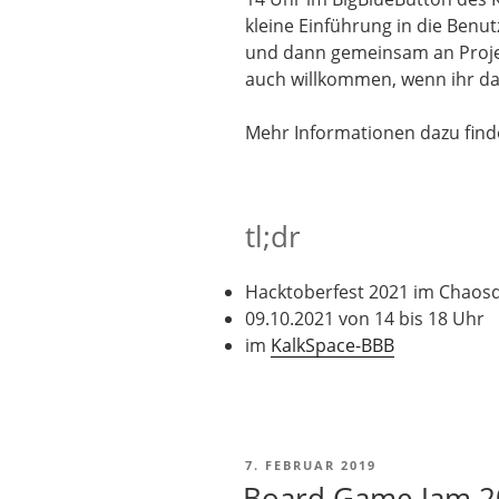
kleine Einführung in die Benu
und dann gemeinsam an Projekt
auch willkommen, wenn ihr das
Mehr Informationen dazu finde
tl;dr
Hacktoberfest 2021 im Chaos
09.10.2021 von 14 bis 18 Uhr
im
KalkSpace-BBB
VERÖFFENTLICHT
7. FEBRUAR 2019
AM
Board Game Jam 2