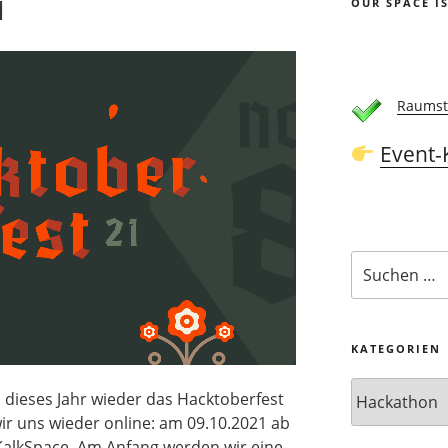
1
OUR SPACE I
Raumst
Event-
Suchen
nach:
KATEGORIEN
Kategorien
 dieses Jahr wieder das Hacktoberfest
 wir uns wieder online: am 09.10.2021 ab
KalkSpace. Am Anfang werden wir eine