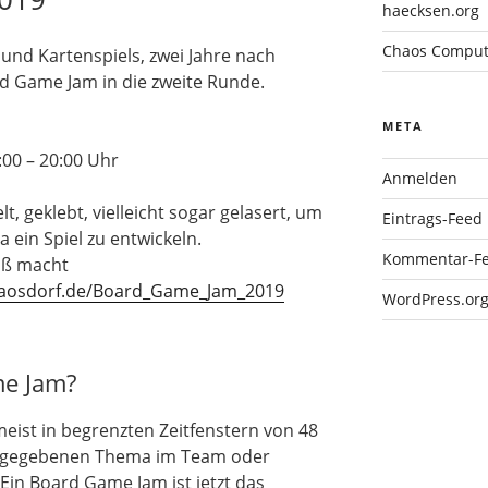
haecksen.org
Chaos Compute
 und Kartenspiels, zwei Jahre nach
 Game Jam in die zweite Runde.
META
00 – 20:00 Uhr
Anmelden
t, geklebt, vielleicht sogar gelasert, um
Eintrags-Feed
ein Spiel zu entwickeln.
Kommentar-F
aß macht
chaosdorf.de/Board_Game_Jam_2019
WordPress.or
me Jam?
ist in begrenzten Zeitfenstern von 48
orgegebenen Thema im Team oder
. Ein Board Game Jam ist jetzt das