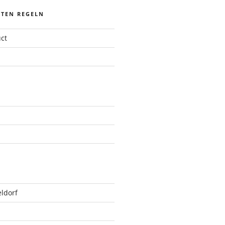
STEN REGELN
ct
ldorf