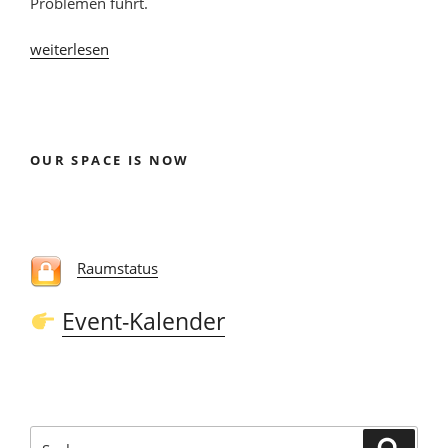
Problemen führt.
„Türöffner
weiterlesen
mit
iButtons“
OUR SPACE IS NOW
Raumstatus
Event-Kalender
Suchen
Suche