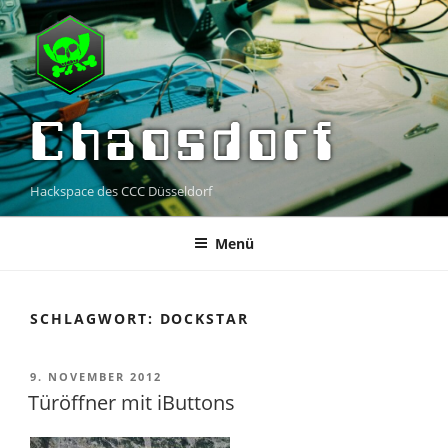
Zum
Inhalt
springen
Chaosdorf
Hackspace des CCC Düsseldorf
Menü
SCHLAGWORT:
DOCKSTAR
VERÖFFENTLICHT
9. NOVEMBER 2012
AM
Türöffner mit iButtons