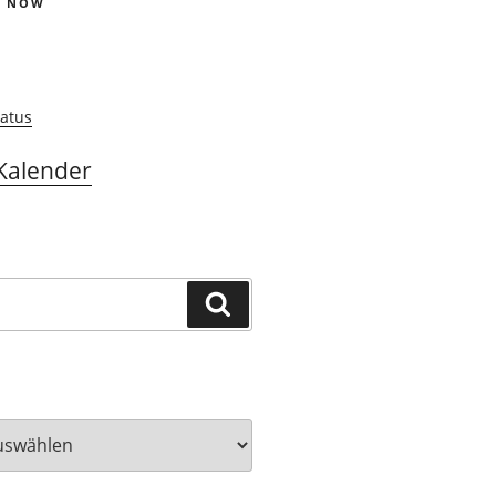
S NOW
atus
Kalender
Suchen