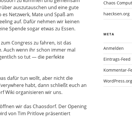
 Chaosdorf zu kommen und gemeinsam
Chaos Compute
arüber auszutauschen und eine gute
haecksen.org
wo es Netzwerk, Mate und Spaß am
eeling auf. Dafür nehmen wir keinen
leine Spende sogar etwas zu Essen.
META
, zum Congress zu fahren, ist das
Anmelden
ive. Auch wenn ihr schon immer mal
gentlich so tut — die perfekte
Eintrags-Feed
Kommentar-F
s dafür tun wollt, aber nicht die
WordPress.or
Everywhere habt, dann schließt euch an
f Wiki organisieren wir uns.
 öffnen wir das Chaosdorf. Der Opening
ird von Tim Pritlove präsentiert