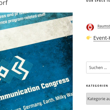
orf
OUR SPACE I
Raumst
Event-
Suchen
nach:
KATEGORIEN
Kategorien