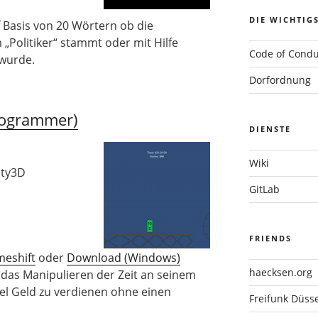
DIE WICHTIG
f Basis von 20 Wörtern ob die
„Politiker“ stammt oder mit Hilfe
Code of Condu
 wurde.
Dorfordnung
rogrammer)
DIENSTE
Wiki
ity3D
GitLab
FRIENDS
meshift
oder
Download (Windows)
haecksen.org
h das Manipulieren der Zeit an seinem
iel Geld zu verdienen ohne einen
Freifunk Düsse