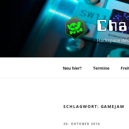
Zum
Inhalt
springen
Cha
Hackspace des
Neu hier?
Termine
Frei
SCHLAGWORT:
GAMEJAM
VERÖFFENTLICHT
30. OKTOBER 2016
AM