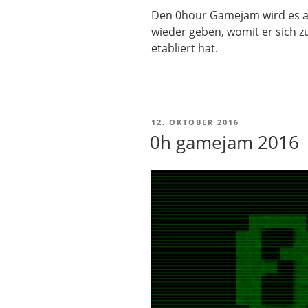
Den 0hour Gamejam wird es a
wieder geben, womit er sich z
etabliert hat.
VERÖFFENTLICHT
12. OKTOBER 2016
AM
0h gamejam 2016