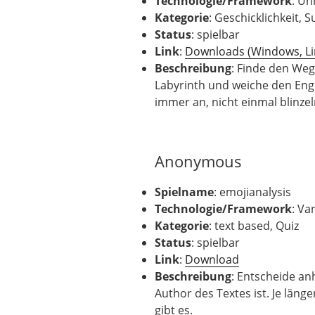
Technologie
/Framework
: Un
Kategorie
: Geschicklichkeit, 
Status
: spielbar
Link
:
Downloads (Windows, Li
Beschreibung
: Finde den We
Labyrinth und weiche den Enge
immer an, nicht einmal blinzel
Anonymous
Spielname
: emojianalysis
Technologie
/Framework
: Va
Kategorie
: text based, Quiz
Status
: spielbar
Link
:
Download
Beschreibung
: Entscheide an
Author des Textes ist. Je läng
gibt es.