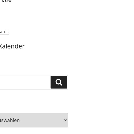
S NOW
atus
Kalender
Suchen