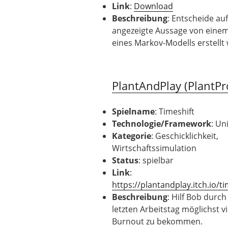
Link
:
Download
Beschreibung
: Entscheide au
angezeigte Aussage von einem 
eines Markov-Modells erstellt
PlantAndPlay (PlantP
Spielname
: Timeshift
Technologie
/Framework
: Un
Kategorie
: Geschicklichkeit,
Wirtschaftssimulation
Status
: spielbar
Link
:
https://plantandplay.itch.io/ti
Beschreibung
: Hilf Bob durc
letzten Arbeitstag möglichst v
Burnout zu bekommen.