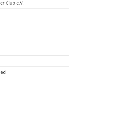
r Club e.V.
eed
g