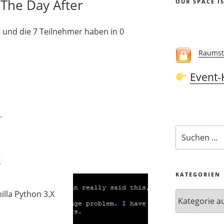
The Day After
OUR SPACE I
 und die 7 Teilnehmer haben in 0
Raumst
Event-
.
Suchen
nach:
e
KATEGORIEN
nilla Python 3.X
Kategorien