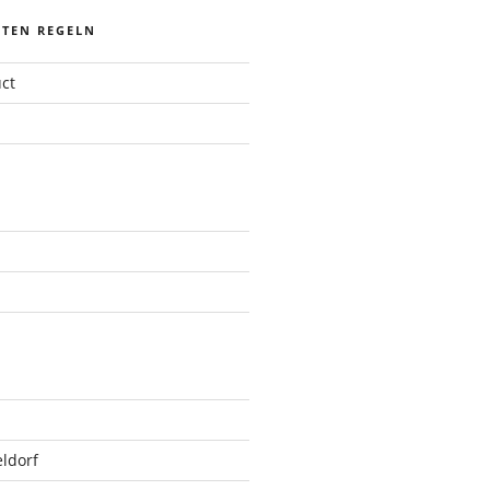
STEN REGELN
ct
ldorf