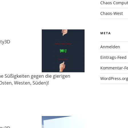
Chaos Compute
Chaos-West
META
ity3D
Anmelden
Eintrags-Feed
Kommentar-F
ine Süßigkeiten gegen die gierigen
WordPress.or
sten, Westen, Süden)!