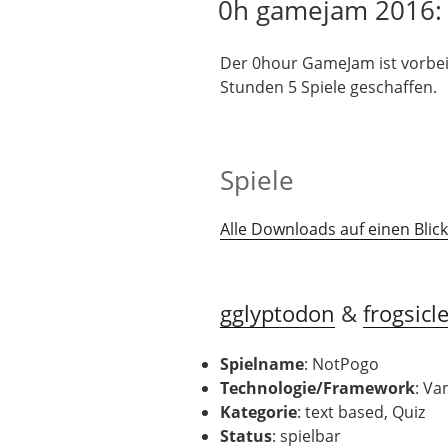
0h gamejam 2016: 
Der 0hour GameJam ist vorbei
Stunden 5 Spiele geschaffen.
Spiele
Alle Downloads auf einen Blick
gglyptodon
&
frogsicl
Spielname
: NotPogo
Technologie
/Framework
: Va
Kategorie
: text based, Quiz
Status
: spielbar