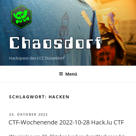
Zum
Inhalt
springen
Chaosdorf
Hackspace des CCC Düsseldorf
Menü
SCHLAGWORT:
HACKEN
VERÖFFENTLICHT
24. OKTOBER 2022
AM
CTF-Wochenende 2022-10-28 Hack.lu CTF