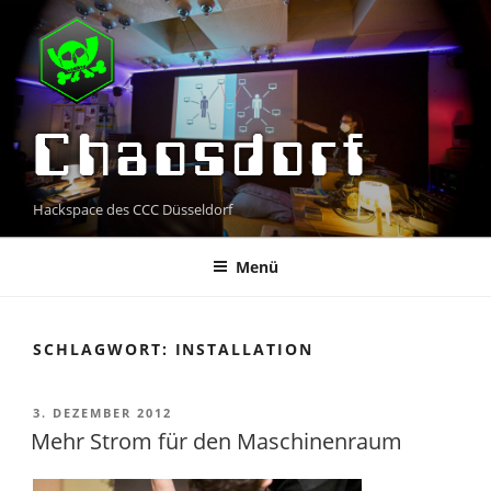
Zum
Inhalt
springen
Chaosdorf
Hackspace des CCC Düsseldorf
Menü
SCHLAGWORT:
INSTALLATION
VERÖFFENTLICHT
3. DEZEMBER 2012
AM
Mehr Strom für den Maschinenraum