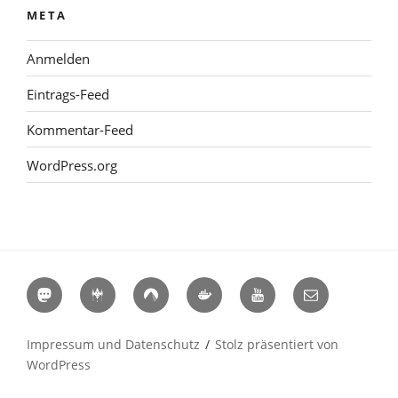
META
Anmelden
Eintrags-Feed
Kommentar-Feed
WordPress.org
Mastodon
Hackerspaces
Codeberg
Docker
YouTube
E-
Hub
Mail
Impressum und Datenschutz
Stolz präsentiert von
WordPress