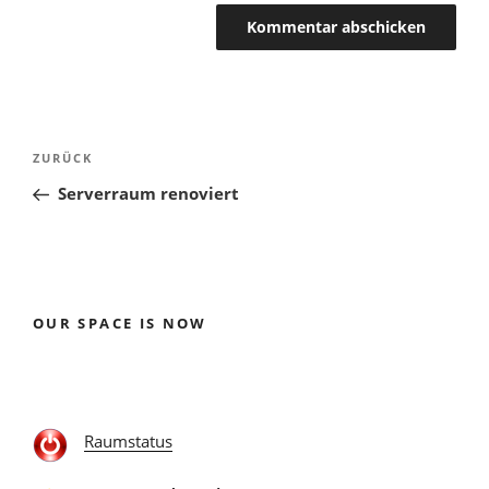
Beitragsnavigation
Vorheriger
ZURÜCK
Beitrag
Serverraum renoviert
OUR SPACE IS NOW
Raumstatus