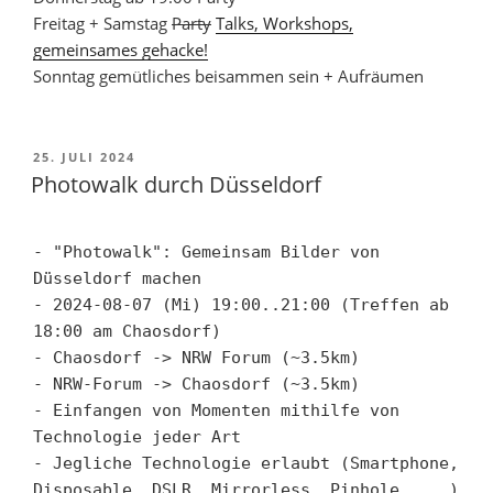
Freitag + Samstag
Party
Talks, Workshops,
gemeinsames gehacke!
Sonntag gemütliches beisammen sein + Aufräumen
VERÖFFENTLICHT
25. JULI 2024
AM
Photowalk durch Düsseldorf
- "Photowalk": Gemeinsam Bilder von 
Düsseldorf machen

- 2024-08-07 (Mi) 19:00..21:00 (Treffen ab 
18:00 am Chaosdorf)

- Chaosdorf -> NRW Forum (~3.5km)

- NRW-Forum -> Chaosdorf (~3.5km)

- Einfangen von Momenten mithilfe von 
Technologie jeder Art

- Jegliche Technologie erlaubt (Smartphone, 
Disposable, DSLR, Mirrorless, Pinhole, ...)
