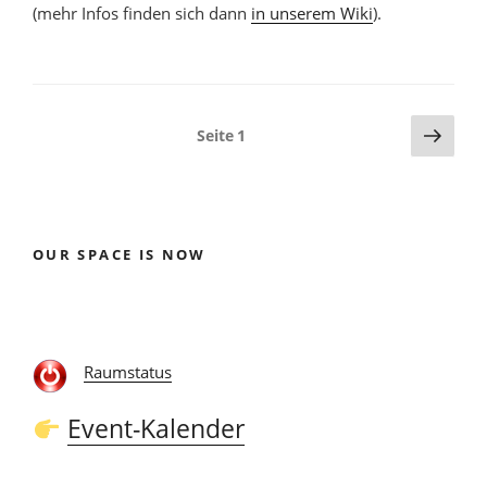
(mehr Infos finden sich dann
in unserem Wiki
).
Seitennummerierung
Näch
Seite
1
Seite
der
Beiträge
OUR SPACE IS NOW
Raumstatus
Event-Kalender