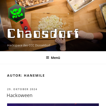
Zum
Inhalt
springen
Chaosdorf
Hackspace des CCC Düsseldorf
Menü
AUTOR:
HANEMILE
VERÖFFENTLICHT
29. OKTOBER 2024
AM
Hackoween