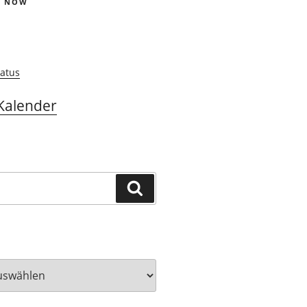
S NOW
atus
Kalender
Suchen