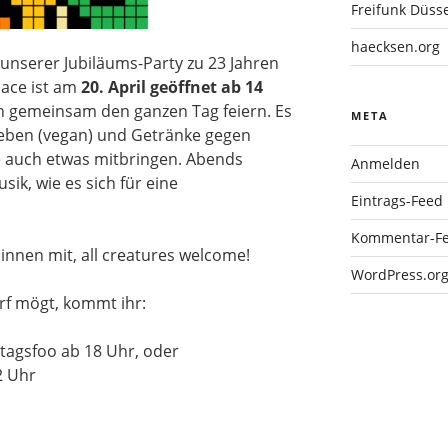
Freifunk Düsse
haecksen.org
 unserer Jubiläums-Party zu 23 Jahren
pace ist am
20. April geöffnet ab 14
 gemeinsam den ganzen Tag feiern. Es
META
geben (vegan) und Getränke gegen
e auch etwas mitbringen. Abends
Anmelden
sik, wie es sich für eine
Eintrags-Feed
Kommentar-F
nnen mit, all creatures welcome!
WordPress.or
f mögt, kommt ihr:
agsfoo ab 18 Uhr, oder
2 Uhr