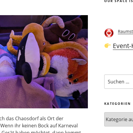
OUR SPACE I
Raumst
Event-
Suchen
nach:
KATEGORIEN
Kategorien
uch das Chaosdorf als Ort der
. Wenn ihr keinen Bock auf Karneval
m Gerät haben möchtet, dann kommt