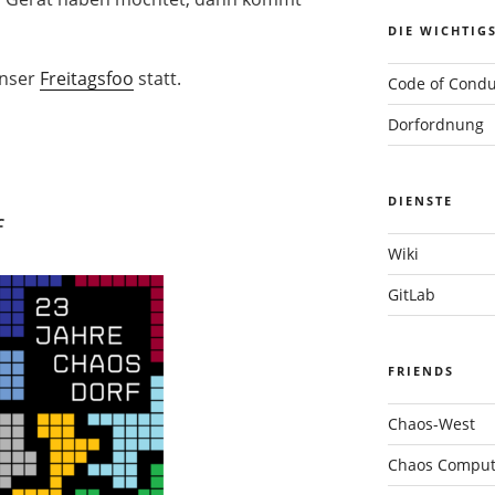
DIE WICHTIG
unser
Freitagsfoo
statt.
Code of Condu
Dorfordnung
DIENSTE
f
Wiki
GitLab
FRIENDS
Chaos-West
Chaos Compute