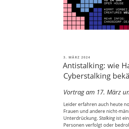
VERÖFFENTLICHT
3. MÄRZ 2024
AM
Antistalking: wie 
Cyberstalking be
Vortrag am 17. März u
Leider erfahren auch heute n
Frauen und andere nicht-män
Unterdrückung.
Stalking
ist ei
Personen verfolgt oder bedro