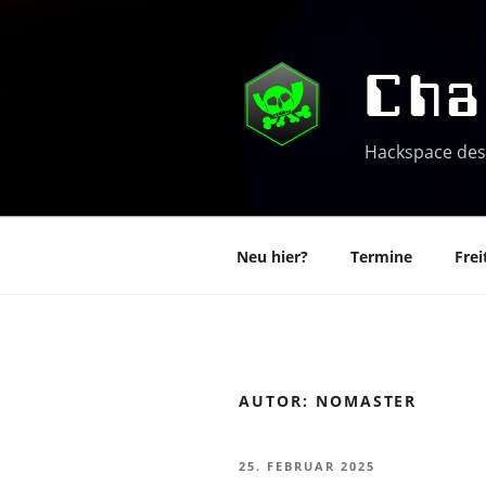
Zum
Inhalt
springen
Cha
Hackspace des
Neu hier?
Termine
Frei
AUTOR:
NOMASTER
VERÖFFENTLICHT
25. FEBRUAR 2025
AM