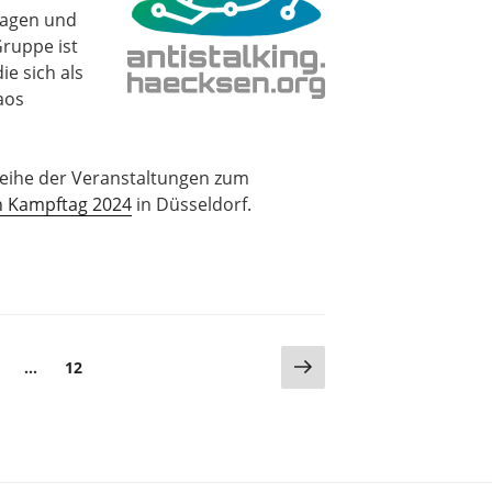
ragen und
Gruppe ist
ie sich als
aos
Reihe der Veranstaltungen zum
en Kampftag 2024
in Düsseldorf.
ung
Nächste
eite
Seite
…
12
Seite