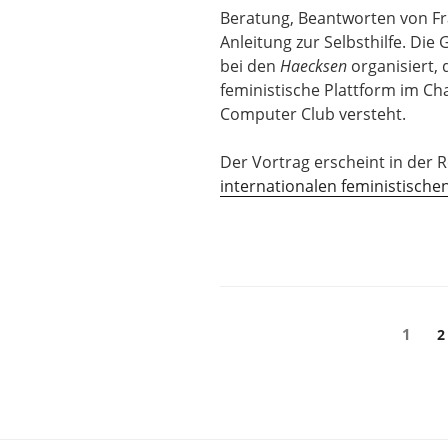
Beratung, Beantworten von F
Anleitung zur Selbsthilfe. Die 
bei den
Haecksen
organisiert, d
feministische Plattform im Ch
Computer Club versteht.
Der Vortrag erscheint in der 
internationalen feministisch
Seitennummerier
Seite
1
S
2
der
Beiträge