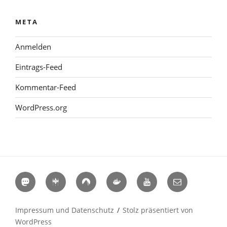
META
Anmelden
Eintrags-Feed
Kommentar-Feed
WordPress.org
Mastodon
Hackerspaces
Codeberg
Docker
YouTube
E-
Hub
Mail
Impressum und Datenschutz
Stolz präsentiert von
WordPress