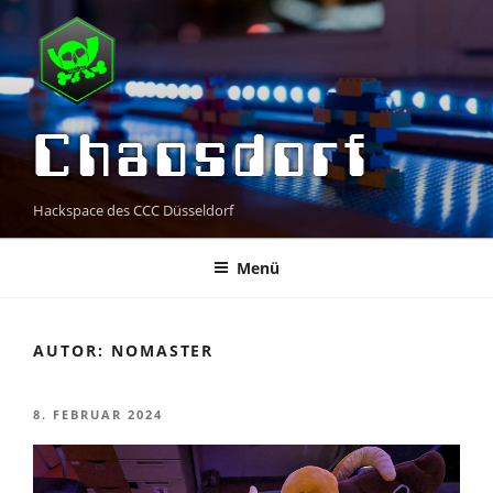
Zum
Inhalt
springen
Chaosdorf
Hackspace des CCC Düsseldorf
Menü
AUTOR:
NOMASTER
VERÖFFENTLICHT
8. FEBRUAR 2024
AM