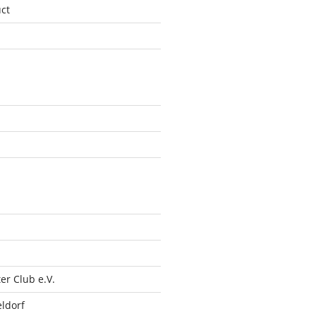
ct
r Club e.V.
ldorf