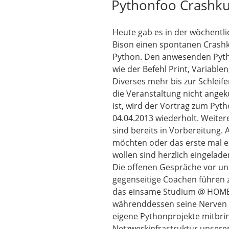
Pythonfoo Crashku
Heute gab es in der wöchentl
Bison einen spontanen Crash
Python. Den anwesenden Pyth
wie der Befehl Print, Variabl
Diverses mehr bis zur Schlei
die Veranstaltung nicht ange
ist, wird der Vortrag zum Py
04.04.2013 wiederholt. Weitere
sind bereits in Vorbereitung. A
möchten oder das erste mal 
wollen sind herzlich eingelad
Die offenen Gespräche vor u
gegenseitige Coachen führen z
das einsame Studium @ HOME
währenddessen seine Nerven 
eigene Pythonprojekte mitbri
Netzwerkinfrastruktur unser