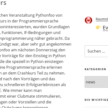
rs
ichen Veranstaltung Pythonfoo von
Raumst
kurs in der Programmiersprache
oninteressierten, wurden Grundlagen
Ev
en, Funktionen, IF-Bedingungen und
fenprogrammierung näher gebracht. Da
kündigt war, aber sehr gut angekommen
Suchen
thonfoo am nächsten Donnerstag den
nach:
 Vorträge für den Einstieg in Python
lle die speziell in Python einsteigen
eine Programmiersprache erlernen
KATEGORIEN
en an dem Crashkurs Teil zu nehmen.
Kategorien
nd nach den Vorträgen und das
u schnelleren Erfolgserlebnissen als
. Wie immer kann man
mit einer Clubmate stimmulieren,
DIE WICHTIG
ngen oder Vorstellen und die
er Clubräume kennenlernen.