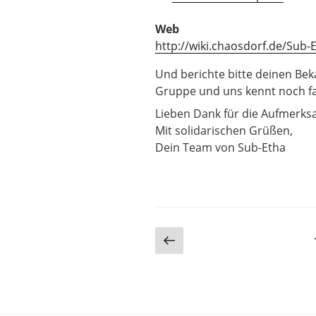
Web
http://wiki.chaosdorf.de/Sub-
Und berichte bitte deinen Bek
Gruppe und uns kennt noch f
Lieben Dank für die Aufmerks
Mit solidarischen Grüßen,
Dein Team von Sub-Etha
Seitennummerier
Vorherige
Seite
der
Beiträge