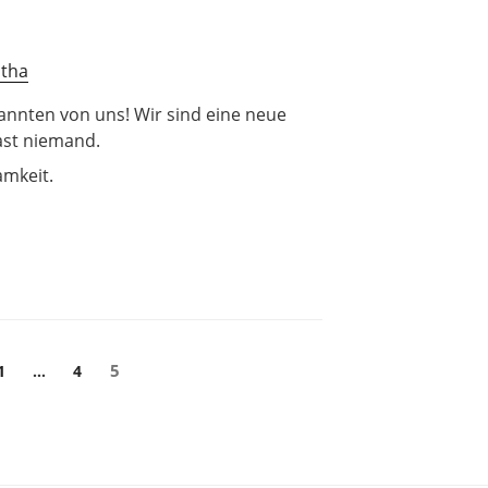
Etha
annten von uns! Wir sind eine neue
ast niemand.
amkeit.
ung
Seite
Seite
Seite
5
1
…
4