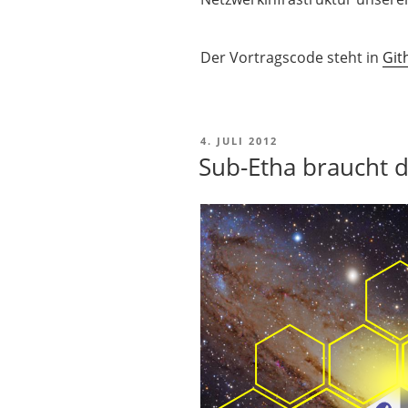
Der Vortragscode steht in
Git
VERÖFFENTLICHT
4. JULI 2012
AM
Sub-Etha braucht d