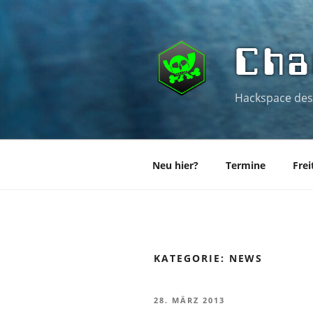
Zum
Inhalt
springen
Cha
Hackspace des
Neu hier?
Termine
Frei
KATEGORIE:
NEWS
VERÖFFENTLICHT
28. MÄRZ 2013
AM