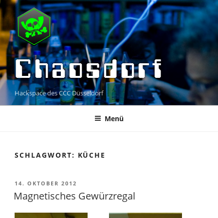
Zum
Inhalt
springen
Chaosdorf
Hackspace des CCC Düsseldorf
Menü
SCHLAGWORT:
KÜCHE
VERÖFFENTLICHT
14. OKTOBER 2012
AM
Magnetisches Gewürzregal