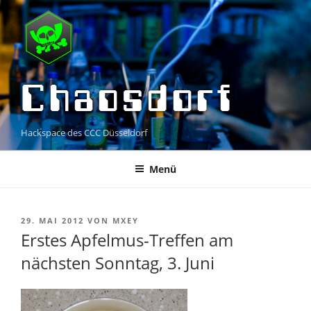
Zum
Inhalt
springen
Chaosdorf
Hackspace des CCC Düsseldorf
Menü
VERÖFFENTLICHT
29. MAI 2012
VON
MXEY
AM
Erstes Apfelmus-Treffen am
nächsten Sonntag, 3. Juni