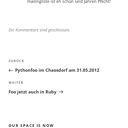
mailingliste ist eh schon seid Jahren Pflicht!
Die Kommentare sind geschlossen.
Beitragsnavigation
Vorheriger
ZURÜCK
Beitrag
Pythonfoo im Chaosdorf am 31.05.2012
Nächster
WEITER
Beitrag
Foo jetzt auch in Ruby
OUR SPACE IS NOW