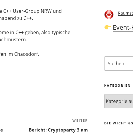
h die C++ User-Group NRW und
Raumst
nabend zu C++.
Event-
iome in C++ geben, also typische
achmustern.
fen im Chaosdorf.
Suchen
nach:
KATEGORIEN
Kategorien
WEITER
Nächster
DIE WICHTIG
Beitrag
he
Bericht: Cryptoparty 3 am