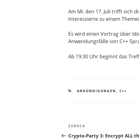
Am Mi. den 17. Juli trifft sic
Interessierte zu einem Theme
Es wird einen Vortrag über Id
Anwendungsfälle von C++ Spr
Ab 19:30 Uhr beginnt das Tref
KATEGORIEN
ANKÜNDIGUNGEN
,
C++
Beitragsnavigation
Vorheriger
ZURÜCK
Beitrag
Crypto-Party 3: Encrypt ALL t