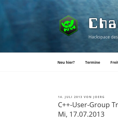
Zum
Inhalt
springen
Cha
Hackspace des
Neu hier?
Termine
Frei
VERÖFFENTLICHT
14. JULI 2013
VON
JOERG
AM
C++-User-Group Tr
Mi, 17.07.2013