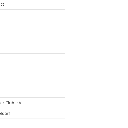
ct
r Club e.V.
ldorf