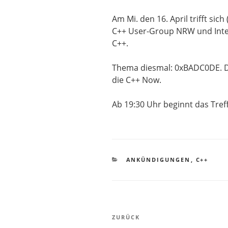
Am Mi. den 16. April trifft sic
C++ User-Group NRW und Inte
C++.
Thema diesmal: 0xBADC0DE. Die
die C++ Now.
Ab 19:30 Uhr beginnt das Tref
KATEGORIEN
ANKÜNDIGUNGEN
,
C++
Beitragsnavigation
Vorheriger
ZURÜCK