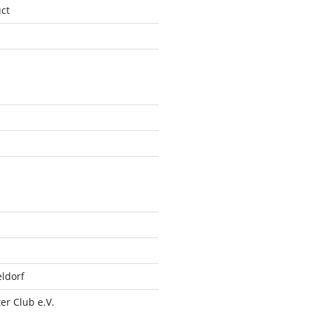
ct
ldorf
r Club e.V.