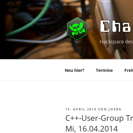
Zum
Inhalt
springen
Cha
Hackspace des
Neu hier?
Termine
Frei
VERÖFFENTLICHT
15. APRIL 2014
VON
JOERG
AM
C++-User-Group Tr
Mi, 16.04.2014