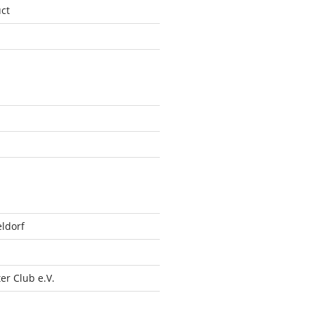
ct
ldorf
r Club e.V.