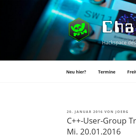
Zum
Inhalt
springen
Cha
Hackspace des
Neu hier?
Termine
Frei
VERÖFFENTLICHT
20. JANUAR 2016
VON
JOERG
AM
C++-User-Group Tr
Mi. 20.01.2016