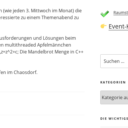
ch (wie jeden 3. Mittwoch im Monat) die
Raumst
ressierte zu einem Themenabend zu
Event-
rausforderungen und Lösungen beim
en multithreaded Apfelmännchen
„z=z^2+c; Die Mandelbrot Menge in C++
Suchen
nach:
fen im Chaosdorf.
KATEGORIEN
Kategorien
DIE WICHTIG