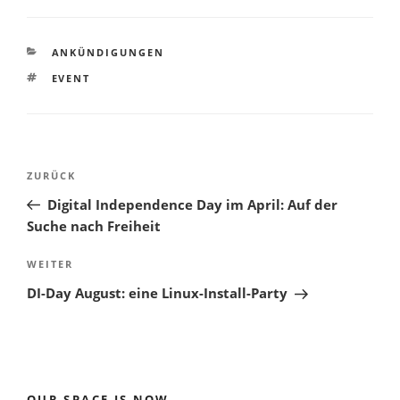
KATEGORIEN
ANKÜNDIGUNGEN
SCHLAGWÖRTER
EVENT
Beitragsnavigation
Vorheriger
ZURÜCK
Beitrag
Digital Independence Day im April: Auf der
Suche nach Freiheit
Nächster
WEITER
Beitrag
DI-Day August: eine Linux-Install-Party
OUR SPACE IS NOW