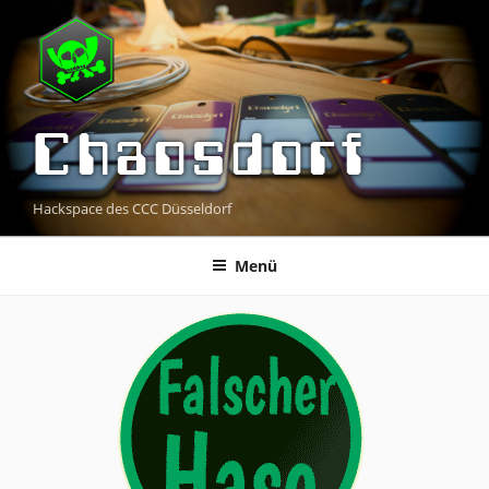
Zum
Inhalt
springen
Chaosdorf
Hackspace des CCC Düsseldorf
Menü