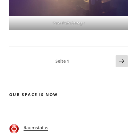
Vernebelte Lounge
Seitennummerierung
Näch
Seite
1
Seite
der
Beiträge
OUR SPACE IS NOW
Raumstatus