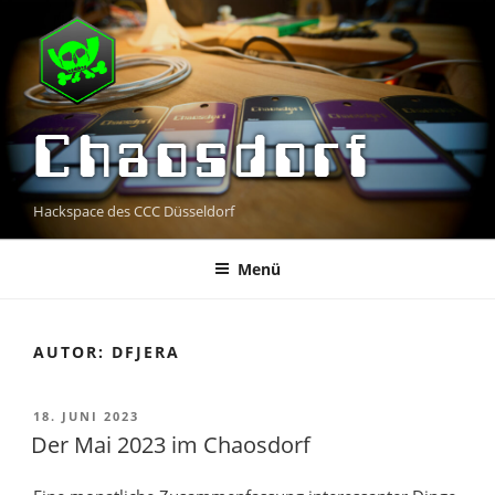
Zum
Inhalt
springen
Chaosdorf
Hackspace des CCC Düsseldorf
Menü
AUTOR:
DFJERA
VERÖFFENTLICHT
18. JUNI 2023
AM
Der Mai 2023 im Chaosdorf