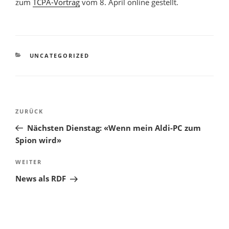
zum
TCPA-Vortrag
vom 8. April online gestellt.
KATEGORIEN
UNCATEGORIZED
Beitragsnavigation
Vorheriger
ZURÜCK
Beitrag
Nächsten Dienstag: «Wenn mein Aldi-PC zum
Spion wird»
Nächster
WEITER
Beitrag
News als RDF