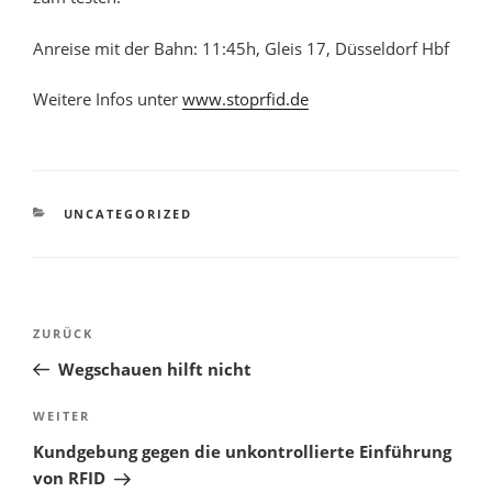
Anreise mit der Bahn: 11:45h, Gleis 17, Düsseldorf Hbf
Weitere Infos unter
www.stoprfid.de
KATEGORIEN
UNCATEGORIZED
Beitragsnavigation
Vorheriger
ZURÜCK
Beitrag
Wegschauen hilft nicht
Nächster
WEITER
Beitrag
Kundgebung gegen die unkontrollierte Einführung
von RFID