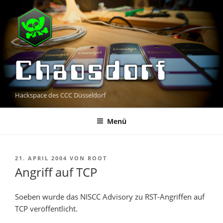
Zum
Inhalt
springen
Chaosdorf
Hackspace des CCC Düsseldorf
Menü
VERÖFFENTLICHT
21. APRIL 2004
VON
ROOT
AM
Angriff auf TCP
Soeben wurde das NISCC Advisory zu RST-Angriffen auf
TCP veröffentlicht.