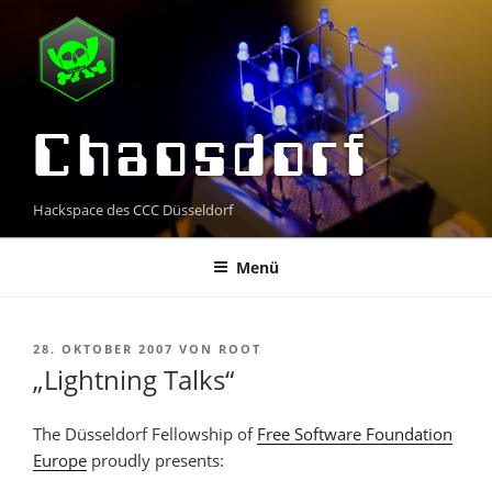
Zum
Inhalt
springen
Chaosdorf
Hackspace des CCC Düsseldorf
Menü
VERÖFFENTLICHT
28. OKTOBER 2007
VON
ROOT
AM
„Lightning Talks“
The Düsseldorf Fellowship of
Free Software Foundation
Europe
proudly presents: