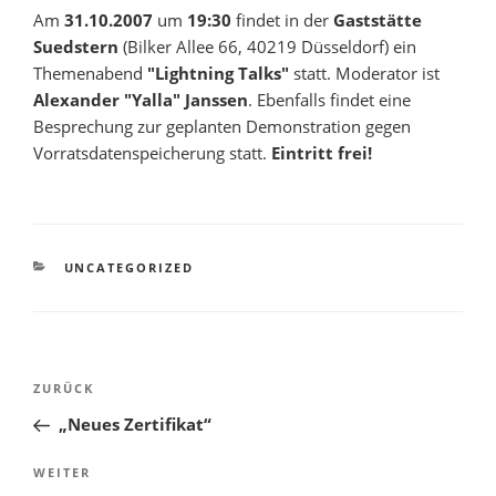
Am
31.10.2007
um
19:30
findet in der
Gaststätte
Suedstern
(Bilker Allee 66, 40219 Düsseldorf) ein
Themenabend
"Lightning Talks"
statt. Moderator ist
Alexander "Yalla" Janssen
. Ebenfalls findet eine
Besprechung zur geplanten Demonstration gegen
Vorratsdatenspeicherung statt.
Eintritt frei!
KATEGORIEN
UNCATEGORIZED
Beitragsnavigation
Vorheriger
ZURÜCK
Beitrag
„Neues Zertifikat“
Nächster
WEITER