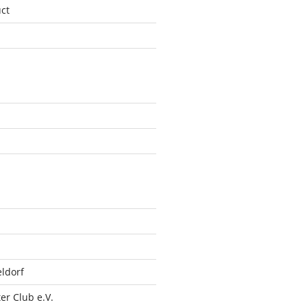
ct
ldorf
r Club e.V.