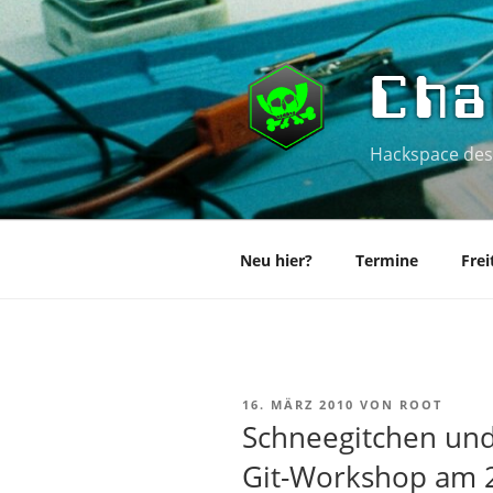
Zum
Inhalt
springen
Cha
Hackspace des
Neu hier?
Termine
Frei
VERÖFFENTLICHT
16. MÄRZ 2010
VON
ROOT
AM
Schneegitchen und
Git-Workshop am 2