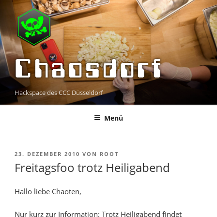
Zum
Inhalt
springen
Chaosdorf
Hackspace des CCC Düsseldorf
Menü
VERÖFFENTLICHT
23. DEZEMBER 2010
VON
ROOT
AM
Freitagsfoo trotz Heiligabend
Hallo liebe Chaoten,
Nur kurz zur Information: Trotz Heiligabend findet