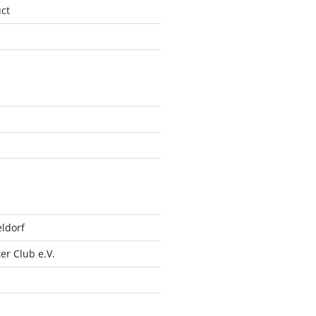
ct
ldorf
r Club e.V.