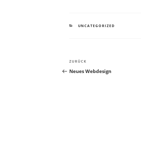
KATEGORIEN
UNCATEGORIZED
Beitragsnavigation
Vorheriger
ZURÜCK
Beitrag
Neues Webdesign