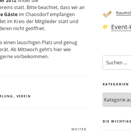
er 2012
findet die
eins statt. Bitte beachtet, dass wir an
Raumst
ne Gäste
im Chaosdorf empfangen
t im Kreis der Mitglieder statt und
Event-
deren nicht geöffnet.
rs einen lauschigen Platz und genug
rät. Ab Mittwoch geht’s hier wie
t gerne vorbeikommen.
Suchen
nach:
KATEGORIEN
Kategorien
MLUNG
,
VEREIN
DIE WICHTIG
WEITER
Nächster