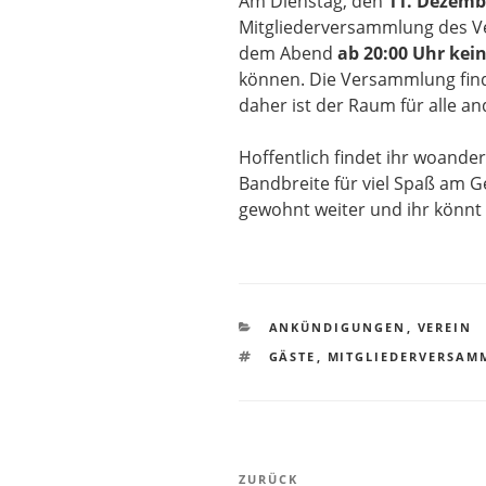
Am Dienstag, den
11. Dezemb
Mitgliederversammlung des Ver
dem Abend
ab 20:00 Uhr kei
können. Die Versammlung finde
daher ist der Raum für alle an
Hoffentlich findet ihr woande
Bandbreite für viel Spaß am Ge
gewohnt weiter und ihr könn
KATEGORIEN
ANKÜNDIGUNGEN
,
VEREIN
SCHLAGWÖRTER
GÄSTE
,
MITGLIEDERVERSAM
Beitragsnavigation
Vorheriger
ZURÜCK