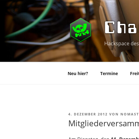
Zum
Inhalt
springen
Cha
Hackspace des
Neu hier?
Termine
Frei
VERÖFFENTLICHT
4. DEZEMBER 2012
VON
NOMAST
AM
Mitgliederversam