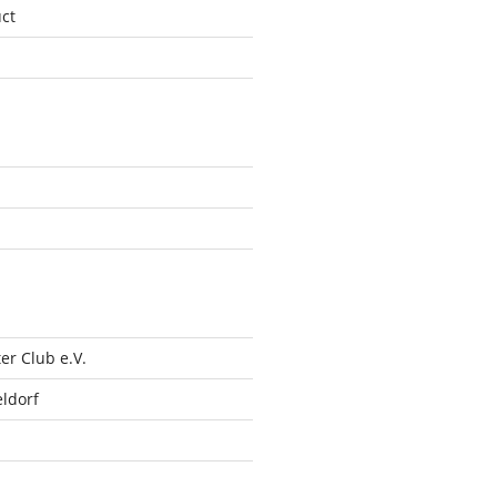
ct
r Club e.V.
ldorf