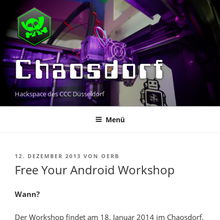
Zum
Inhalt
springen
Chaosdorf
Hackspace des CCC Düsseldorf
Menü
VERÖFFENTLICHT
12. DEZEMBER 2013
VON
OERB
AM
Free Your Android Workshop
Wann?
Der Workshop findet am 18. Januar 2014 im Chaosdorf,