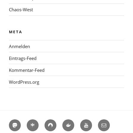
Chaos-West
META
Anmelden
Eintrags-Feed
Kommentar-Feed
WordPress.org
Mastodon
Hackerspaces
Codeberg
Docker
YouTube
E-
Hub
Mail