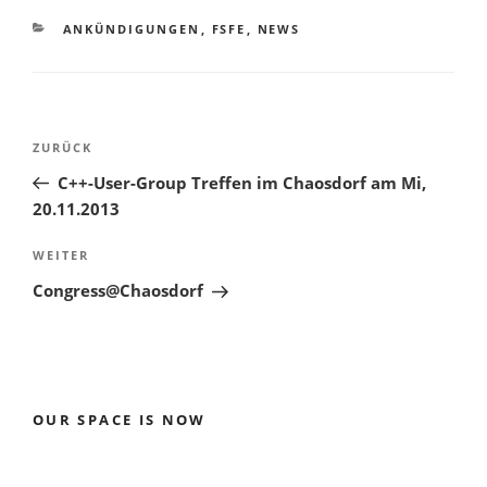
KATEGORIEN
ANKÜNDIGUNGEN
,
FSFE
,
NEWS
Beitragsnavigation
Vorheriger
ZURÜCK
Beitrag
C++-User-Group Treffen im Chaosdorf am Mi,
20.11.2013
Nächster
WEITER
Beitrag
Congress@Chaosdorf
OUR SPACE IS NOW