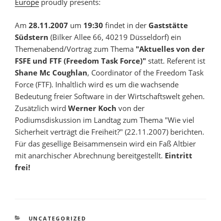
Europe
proudly presents:
Am
28.11.2007
um
19:30
findet in der
Gaststätte
Südstern
(Bilker Allee 66, 40219 Düsseldorf) ein
Themenabend/Vortrag zum Thema
"Aktuelles von der
FSFE und FTF (Freedom Task Force)"
statt. Referent ist
Shane Mc Coughlan
, Coordinator of the Freedom Task
Force (FTF). Inhaltlich wird es um die wachsende
Bedeutung freier Software in der Wirtschaftswelt gehen.
Zusätzlich wird
Werner Koch
von der
Podiumsdiskussion im Landtag zum Thema "Wie viel
Sicherheit verträgt die Freiheit?" (22.11.2007) berichten.
Für das gesellige Beisammensein wird ein Faß Altbier
mit anarchischer Abrechnung bereitgestellt.
Eintritt
frei!
KATEGORIEN
UNCATEGORIZED