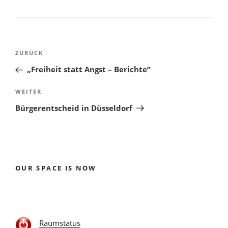
Beitragsnavigation
Vorheriger
ZURÜCK
Beitrag
„Freiheit statt Angst – Berichte“
Nächster
WEITER
Beitrag
Bürgerentscheid in Düsseldorf
OUR SPACE IS NOW
Raumstatus