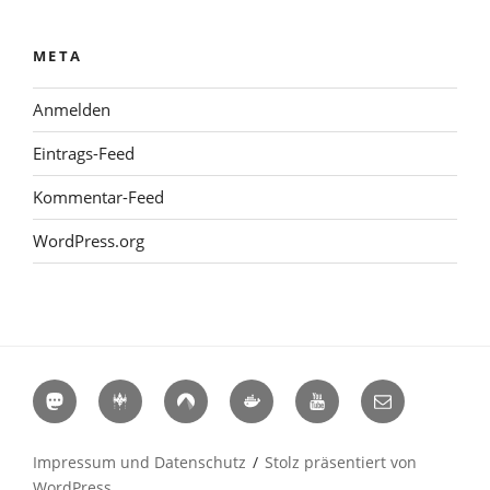
META
Anmelden
Eintrags-Feed
Kommentar-Feed
WordPress.org
Mastodon
Hackerspaces
Codeberg
Docker
YouTube
E-
Hub
Mail
Impressum und Datenschutz
Stolz präsentiert von
WordPress