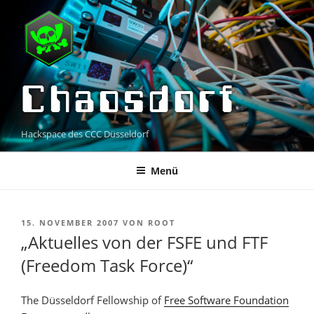
Zum
Inhalt
springen
Chaosdorf
Hackspace des CCC Düsseldorf
Menü
VERÖFFENTLICHT
15. NOVEMBER 2007
VON
ROOT
AM
„Aktuelles von der FSFE und FTF
(Freedom Task Force)“
The Düsseldorf Fellowship of
Free Software Foundation