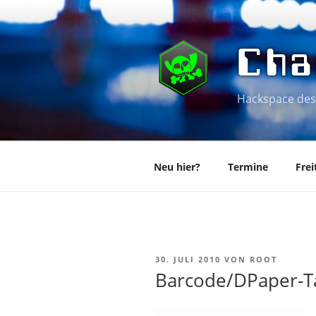
Zum
Inhalt
springen
Cha
Hackspace des
Neu hier?
Termine
Frei
VERÖFFENTLICHT
30. JULI 2010
VON
ROOT
AM
Barcode/DPaper-Ta