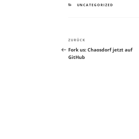
KATEGORIEN
UNCATEGORIZED
Beitragsnavigation
Vorheriger
ZURÜCK
Beitrag
Fork us: Chaosdorf jetzt auf
GitHub