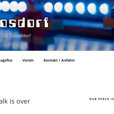
osdorf
 CCC Düsseldorf
tagsfoo
Verein
Kontakt / Anfahrt
lk is over
OUR SPACE I