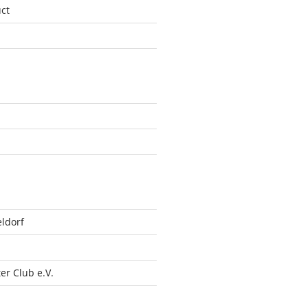
ct
ldorf
r Club e.V.