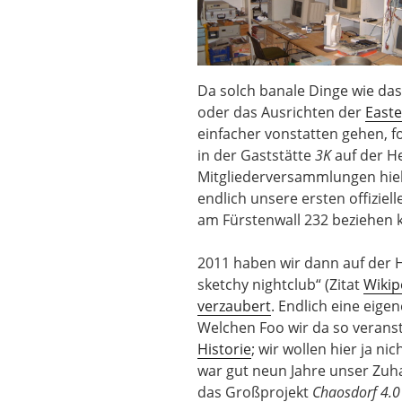
Da solch banale Dinge wie da
oder das Ausrichten der
East
einfacher vonstatten gehen, 
in der Gaststätte
3K
auf der H
Mitgliederversammlungen hiel
endlich unsere ersten offizie
am Fürstenwall 232 beziehen 
2011 haben wir dann auf der 
sketchy nightclub“ (Zitat
Wikip
verzaubert
. Endlich eine eig
Welchen Foo wir da so veranst
Historie
; wir wollen hier ja n
war gut neun Jahre unser Zuha
das Großprojekt
Chaosdorf 4.0