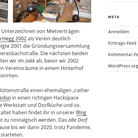
META
s Unterzeichnen von Mietverträgen
Anmelden
erHegg 2002
als Verein deutlich
Eintrags-Feed
folgte 2001 die Gründungsversammlung
eeresbachstraße. Die nächsten beiden
Kommentar-F
ten wir im
zakk
ab, bevor wir 2002
WordPress.or
llen Vereinsräume in einem Hinterhof
konnten.
Hüttenstraße einen ehemaligen „rather
edia
) in einen richtigen Hackspace
ene Werkstatt und Dorfküche und so.
altet haben findet ihr in unserer
Blog
icht zu nostalgisch werden. Das
alte Dorf
use bis wir dann 2020, trotz Pandemie,
starteten.