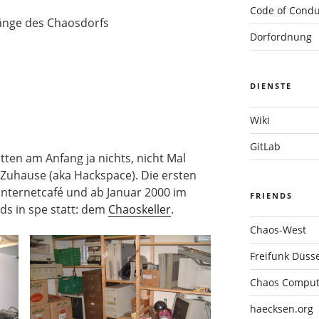
Code of Condu
fänge des Chaosdorfs
Dorfordnung
DIENSTE
Wiki
GitLab
tten am Anfang ja nichts, nicht Mal
 Zuhause (aka Hackspace). Die ersten
Internetcafé und ab Januar 2000 im
FRIENDS
ds in spe statt: dem
Chaoskeller
.
Chaos-West
Freifunk Düsse
Chaos Compute
haecksen.org