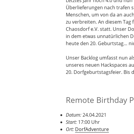
Letztes Jahr noch 4.0 und nun 
Überlieferungen nach trafen s
Menschen, um von da an auch 
zu verbreiten. An diesem Tag 
Chaosdorf e.V. statt. Unser Dor
in dem etwas unnatürlichen D
heute den 20. Geburtstag… nic
Unser Backlog umfasst nun als
unseres neuen Hackspaces au
20. Dorfgeburtstagsfeier. Bis d
Remote Birthday P
Datum:
24.04.2021
Start:
17:00 Uhr
Ort:
DorfAdventure