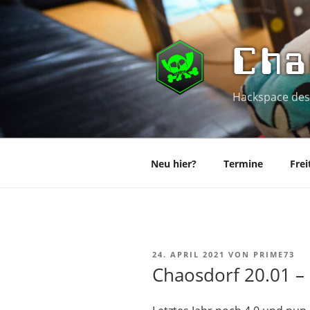
Zum
Inhalt
springen
Cha
Hackspace des
Neu hier?
Termine
Frei
VERÖFFENTLICHT
24. APRIL 2021
VON
PRIME73
AM
Chaosdorf 20.01 – 