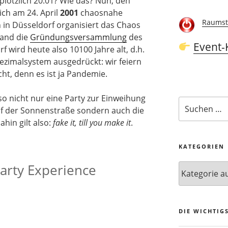
plötzlich 20.01? Wie das? Nun, den
ich am 24. April
2001
chaosnahe
Raumst
in Düsseldorf organisiert das Chaos
fand die
Gründungsversammlung
des
Event-
f wird heute also 10100 Jahre alt, d.h.
ezimalsystem ausgedrückt: wir feiern
ht, denn es ist ja Pandemie.
o nicht nur eine Party zur Einweihung
Suchen
f der Sonnenstraße sondern auch die
nach:
ahin gilt also:
fake it, till you make it
.
KATEGORIEN
arty Experience
Kategorien
DIE WICHTIG