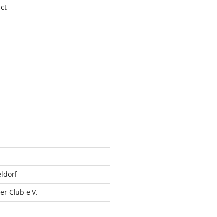
ct
ldorf
r Club e.V.